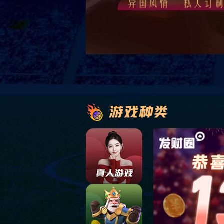
您当前的位置:
首页
>
新闻资讯
202
11-03
上一页
1
2
3