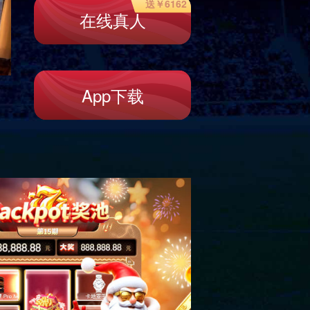
果IOS、安卓版流行速...
17
18
19
下一页